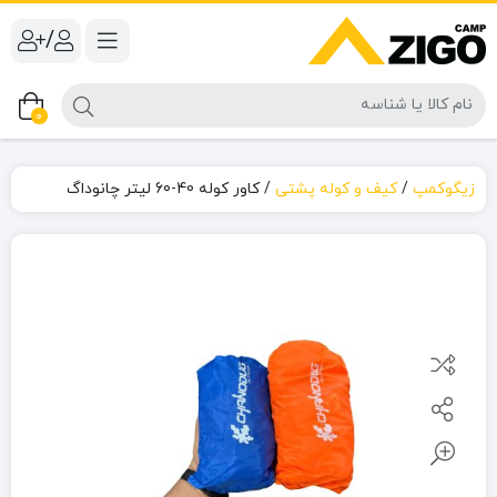
/
0
زیگوکمپ
/
کیف و کوله پشتی
/
کاور کوله 40-60 لیتر چانوداگ