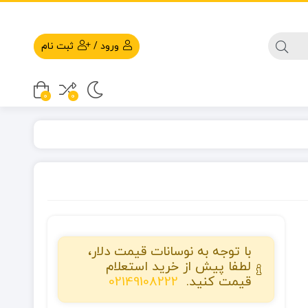
ورود
/
ثبت نام
0
0
با توجه به نوسانات قیمت دلار،
لطفا پیش از خرید استعلام
قیمت کنید.
02149108222