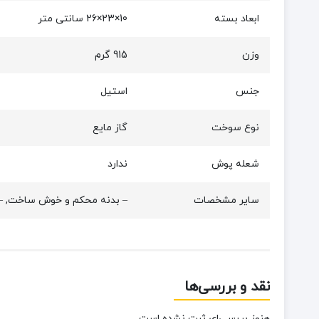
ابعاد بسته
10×23×26 سانتی متر
وزن
915 گرم
جنس
استیل
نوع سوخت
گاز مایع
شعله پوش
ندارد
سایر مشخصات
– بدنه محکم و خوش ساخت, – بس
نقد و بررسی‌ها
هنوز بررسی‌ای ثبت نشده است.