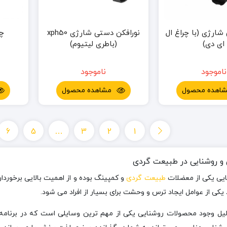
شارژی (با چراغ ال
نورافکن دستی شارژی xph50
چ
ای دی)
(باطری لیتیوم)
ناموجود
ناموجود
اهده محصول
مشاهده محصول
6
5
…
3
2
1
 و روشنایی در طبیعت گردی
ایی یکی از معضلات
طبیعت گردی
و کمپینگ بوده و از اهمیت بالایی برخوردا
د یکی از عوامل ایجاد ترس و وحشت برای بسیار از افراد می شود.
یل وجود محصولات روشنایی یکی از مهم ترین وسایلی است که در برنامه ری