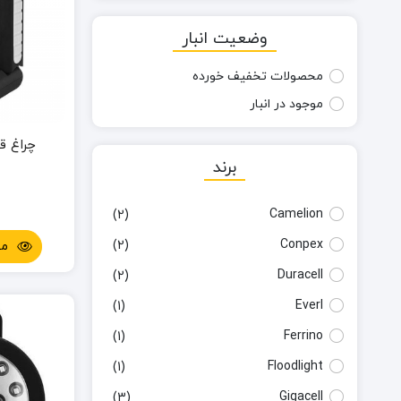
وضعیت انبار
محصولات تخفیف خورده
موجود در انبار
چراغ ق
برند
Camelion
(2)
Conpex
(2)
مش
Duracell
(2)
Everl
(1)
Ferrino
(1)
Floodlight
(1)
Gigacell
(3)