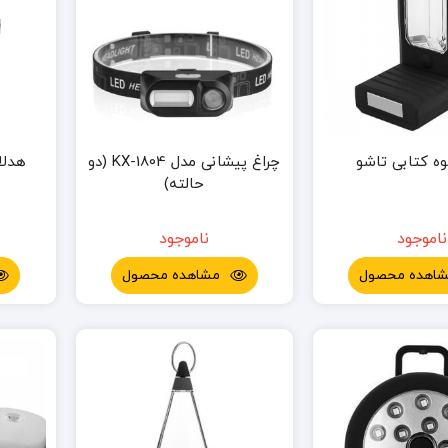
وه کتابی تاشو
چراغ پیشانی مدل KX-1804 (دو
هدلا
حالته)
ناموجود
ناموجود
اهده محصول
مشاهده محصول