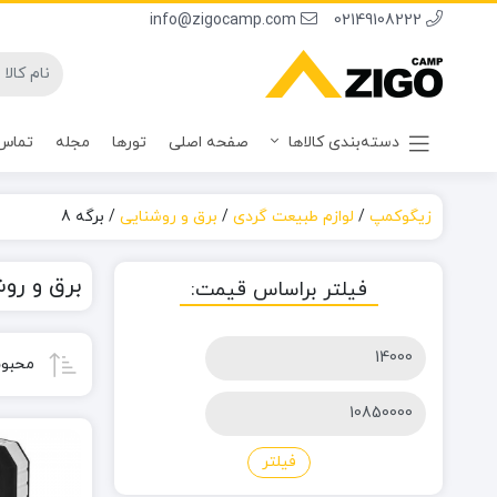
info@zigocamp.com
02149108222
دسته‌بندی کالاها
صفحه اصلی
تورها
مجله
تماس 
زیگوکمپ
/
لوازم طبیعت گردی
/
برق و روشنایی
/
برگه 8
برق و رو
فیلتر براساس قیمت:
حداقل
محبوب
قیمت
حداکثر
قیمت
فیلتر