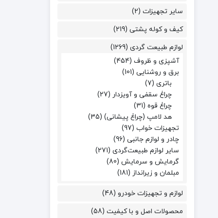
۸۰۰۰ لومن
سایر تجهیزات
(2)
(1)
۳۴۵ گرم
(1)
1000 لومن
(1)
455 گرم
کیف و کوله پشتی
(219)
(1)
۱۴۰ لومن
(1)
۵۸ گرم
(1)
لوازم طبیعت گردی
(1269)
۴۰۰ تا ۱۲۰۰ لومن
آشپزی و ظروف
(454)
(1)
۷۰ گرم
(1)
برق و روشنایی
(101)
در دسترس نیست
(1)
84 گرم
(1)
باتری
(7)
چراغ سقفی و آویزدار
(27)
در دسترس نیست
(2)
چراغ قوه
(31)
هد لامپ (چراغ پیشانی)
(35)
تجهیزات خواب
(97)
چادر و لوازم جانبی
(96)
سایر لوازم طبیعت‌گردی
(271)
گرمایش و سرمایش
(80)
مبلمان و زیرانداز
(181)
لوازم و تجهیزات خودرو
(48)
محصولات اصل و با کیفیت
(58)