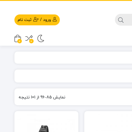
ورود
/
ثبت نام
0
0
نمایش 85–96 از 101 نتیجه