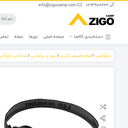
info@zigocamp.com
02149108222
دسته‌بندی کالاها
صفحه اصلی
تورها
مجله
تماس 
زیگوکمپ
/
لوازم طبیعت گردی
/
برق و روشنایی
/
هد لامپ (چراغ پ