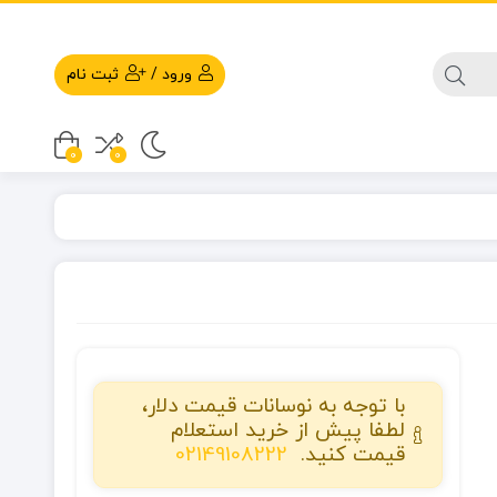
ورود
/
ثبت نام
0
0
با توجه به نوسانات قیمت دلار،
لطفا پیش از خرید استعلام
قیمت کنید.
02149108222