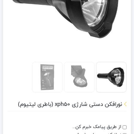
نورافکن دستی شارژی xph50 (باطری لیتیوم)
از طریق پیامک خبرم کن...