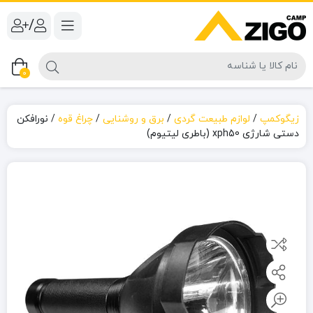
/
0
زیگوکمپ
/
لوازم طبیعت گردی
/
برق و روشنایی
/
چراغ قوه
/
نورافکن
دستی شارژی xph50 (باطری لیتیوم)