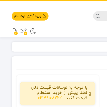
ورود
/
ثبت نام
0
0
با توجه به نوسانات قیمت دلار،
لطفا پیش از خرید استعلام
قیمت کنید.
02149108222