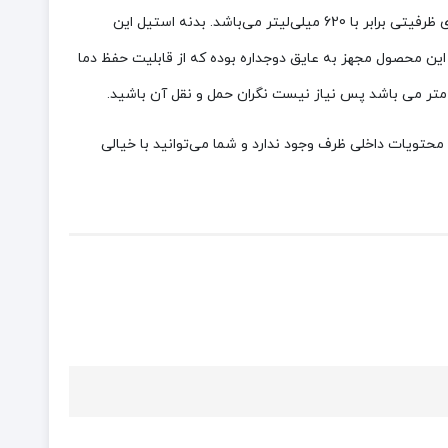
ظرف غذا 0.62 لیتر مدل SUS 304 دارای طراحی زیبا و جذاب است. این ظرف غذا از جنس استیل 304 SUS بسیار با دوام است. این محصول دارای ظرفیتی برابر با 620 میلی‌لیتر می‌باشد. بدنه استیل این
ه این محصول مجهز به عایق دوجداره بوده که از قابلیت حفظ دما
حتویات داخلی ظرف وجود ندارد و شما می‌توانید با خیالی