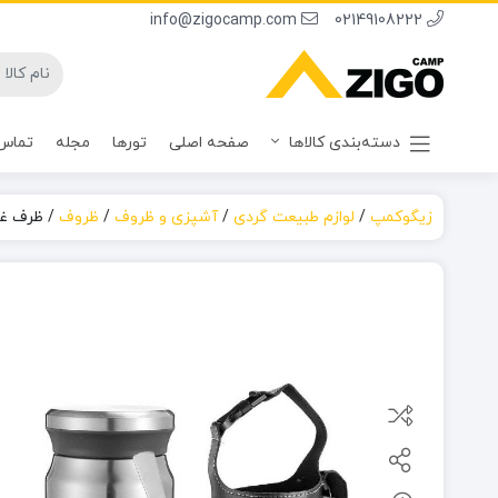
info@zigocamp.com
02149108222
دسته‌بندی کالاها
صفحه اصلی
تورها
مجله
تماس 
زیگوکمپ
/
لوازم طبیعت گردی
/
آشپزی و ظروف
/
ظروف
/
ظرف غذا 0.62 لیتر مدل