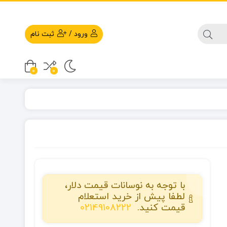
ورود
/
ثبت نام
0
0
با توجه به نوسانات قیمت دلار،
لطفا پیش از خرید استعلام
قیمت کنید.
02149108222