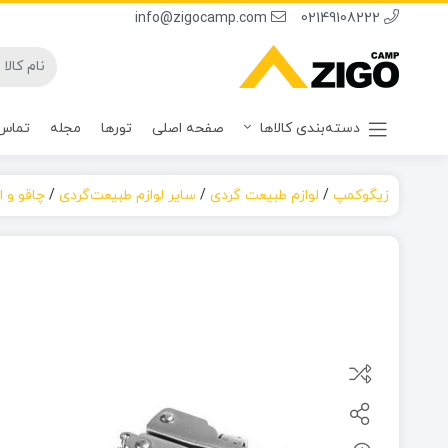
info@zigocamp.com
02149108222
دسته‌بندی کالاها
صفحه اصلی
تورها
مجله
تماس 
زیگوکمپ
/
لوازم طبیعت گردی
/
سایر لوازم طبیعت‌گردی
/
چاقو و اب