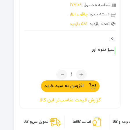
شناسه محصول:
177109
دسته بندی:
چاقو و ابزار
تعداد بازدید:
581 بازدید
رنگ
سبز
نقره ای
تعداد:
انبردست
افزودن به سبد خرید
9
کاره
گزارش قیمت مناسب‌تر این کالا
استیل
وجه و کالا
اصالت کالاها
تحویل سریع کالا