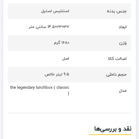
جنس بدنه
استنلیس استیل
ابعاد
32×23×14.5 سانتی متر
وَزن
1680 گرم
اصالت کالا
اصل
حجم داخلی
9.5 لیتر خالص
the legendary lunchbox ( classic
مدل
)
نقد و بررسی‌ها