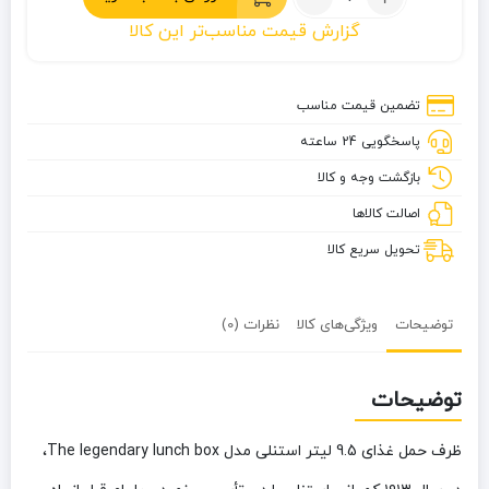
ظرف
گزارش قیمت مناسب‌تر این کالا
حمل
غذای
9.5
تضمین قیمت مناسب
لیتر
پاسخگویی 24 ساعته
استنلی
مدل
بازگشت وجه و کالا
The
اصالت کالاها
legendary
lunch
تحویل سریع کالا
box
توضیحات
ویژگی‌های کالا
نظرات (0)
توضیحات
ظرف حمل غذای 9.5 لیتر استنلی مدل The legendary lunch box،