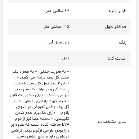
طول اولیه
64 سانتی متر
حداکثر طول
135 سانتی متر
رنگ
زرد, سبز, آبی
اصالت کالا
اصل
– به صورت جفتی, – به همراه یک
جفت گل برف عرضه می گردد, –
دارای 2 عدد قفل کلیپسی با جنس
پلاستیکی و بهمراه مکانیسم پیچی
نیز می باشد, – دارای بند برزنت قابل
تنظیم جهت پایداری باتوم, – دارای
گل برف و قابل تعویض در انتهای
باتوم, – دارای مکانیزم جمع شدن
کلیپسی, – دسته عصا نیز از فوم
سایر مشخصات
EVA ساخته شده است که علاوه بر
دارا بودن طراحی ارگونومیک، تراکمی
دوبرابری دارد و مانع لغزش دست