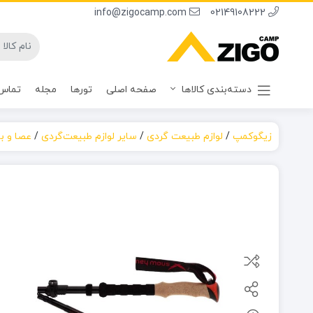
info@zigocamp.com
02149108222
دسته‌بندی کالاها
صفحه اصلی
تورها
مجله
تماس 
زیگوکمپ
/
لوازم طبیعت گردی
/
سایر لوازم طبیعت‌گردی
/
عصا و با