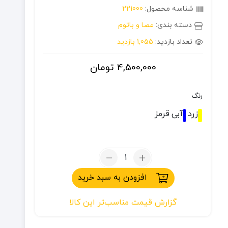
شناسه محصول:
221000
دسته بندی:
عصا و باتوم
تعداد بازدید:
1,055 بازدید
4,500,000
تومان
رنگ
زرد
آبی
قرمز
تعداد:
عصای
افزودن به سبد خرید
کوهنوردی
تاشو
گزارش قیمت مناسب‌تر این کالا
اسنوهاک
مدل
SN315