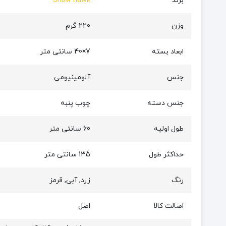
برند
Snow hawk
وزن
220 گرم
ابعاد بسته
7×40 سانتی متر
جنس
آلومینیومی
جنس دسته
چوب پنبه
طول اولیه
60 سانتی متر
حداکثر طول
135 سانتی متر
رنگ
زرد, آبی, قرمز
اصالت کالا
اصل