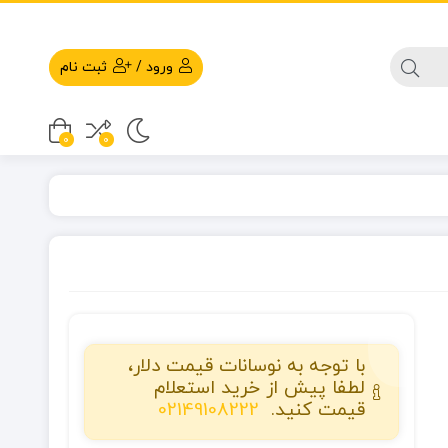
ورود
/
ثبت نام
0
0
با توجه به نوسانات قیمت دلار،
لطفا پیش از خرید استعلام
قیمت کنید.
02149108222