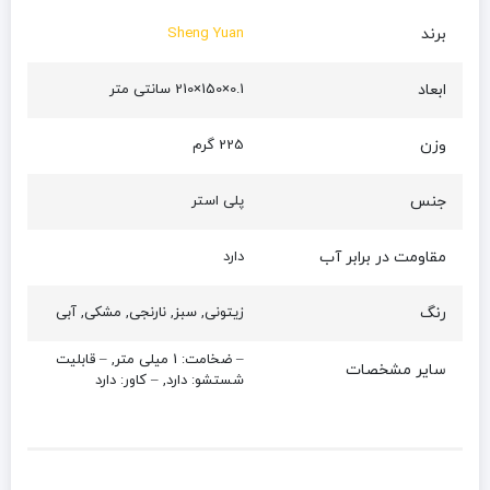
برند
Sheng Yuan
ابعاد
0.1×150×210 سانتی متر
وزن
225 گرم
جنس
پلی استر
مقاومت در برابر آب
دارد
رنگ
زیتونی, سبز, نارنجی, مشکی, آبی
– ضخامت: 1 میلی‌ متر, – قابلیت
سایر مشخصات
شستشو: دارد, – کاور: دارد