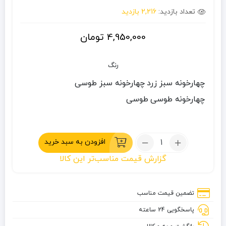
تعداد بازدید:
2,216 بازدید
4,950,000
تومان
رنگ
چهارخونه سبز زرد
چهارخونه سبز طوسی
چهارخونه طوسی
طوسی
تعداد:
افزودن به سبد خرید
زیرانداز
گزارش قیمت مناسب‌تر این کالا
دونفره
آکاردئونی
هپی
تضمین قیمت مناسب
کمپ
پاسخگویی 24 ساعته