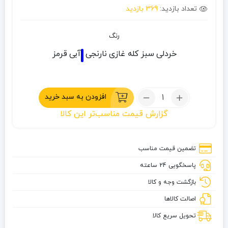
تعداد بازدید:
369 بازدید
رنگ
خردلی
سبز کله غازی
نارنجی
آبی
قرمز
تعداد:
افزودن به سبد خرید
کیسه
گزارش قیمت مناسب‌تر این کالا
خواب
صخره
مدل
تضمین قیمت مناسب
دنا
پاسخگویی 24 ساعته
300
-
بازگشت وجه و کالا
XL
اصالت کالاها
تحویل سریع کالا