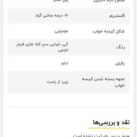
جنس لایه خارجی
پلی استر
اکستریم
16- درجه سانتی گراد
شکل کیسه خواب
مومیایی
آبی, خردلی, سبز کله غازی, قرمز,
رنـگ
نارنجی
بالش
ندارد
نحوه بسته شدن کیسه
زیپ از راست
خواب
نقد و بررسی‌ها
هنوز بررسی‌ای ثبت نشده است.