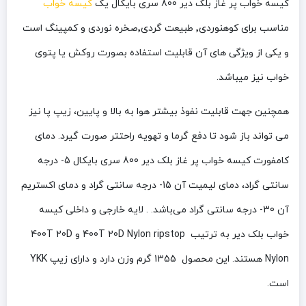
کیسه خواب پر غاز بلک دیر 800 سری بایکال
یک
کیسه‌ خواب
مناسب برای کوهنوردی٬ طبیعت گردی٬صخره نوردی و کمپینگ است
و یکی از ویژگی های آن قابلیت استفاده بصورت روکش یا پتوی
خواب نیز میباشد.
همچنین جهت قابلیت نفوذ بیشتر هوا به بالا و پایین، زیپ پا نیز
می تواند باز شود تا دفع گرما و تهویه راحتتر صورت گیرد.
دمای
کامفورت کیسه خواب پر غاز بلک دیر 800 سری بایکال 5- درجه
سانتی گراد، دمای لیمیت آن 15- درجه سانتی گراد و دمای اکستریم
آن 30- درجه سانتی گراد می‌باشد. . لایه
خارجی و داخلی کیسه
خواب بلک دیر به ترتیب 400T 20D Nylon ripstop و 400T 20D
Nylon هستند. این محصول 1355 گرم وزن دارد و دارای زیپ YKK
است.