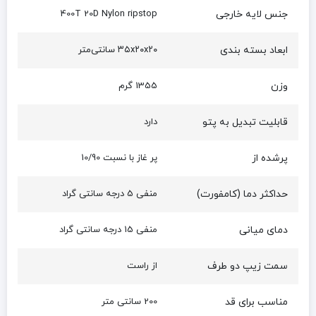
جنس لایه خارجی
400T 20D Nylon ripstop
ابعاد بسته بندی
۳۵x۲۰x۲۰ سانتی‌متر
وزن
1355 گرم
قابلیت تبدیل به پتو
دارد
پرشده از
پر غاز با نسبت 10/90
حداکثر دما (کامفورت)
منفی 5 درجه سانتی گراد
دمای میانی
منفی 15 درجه سانتی گراد
سمت زیپ دو طرف
از راست
مناسب برای قد
200 سانتی متر