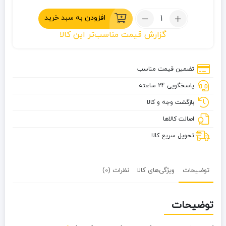
تعداد:
افزودن به سبد خرید
کیسه
گزارش قیمت مناسب‌تر این کالا
خواب
پر
غاز
تضمین قیمت مناسب
بلک
پاسخگویی 24 ساعته
دیر
800
بازگشت وجه و کالا
سری
اصالت کالاها
بایکال
تحویل سریع کالا
توضیحات
ویژگی‌های کالا
نظرات (0)
توضیحات