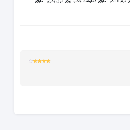
– دارای بست توسط نیم زیپ یقه, – دارای خاصیت ضد باد, – دارای خاصیت کشسانی, – دارای دوام زیاد, – دارای فرم Slim, – دارای مقاومت جذب بوی عرق بدن, – دارای
امتیاز
4
از
5