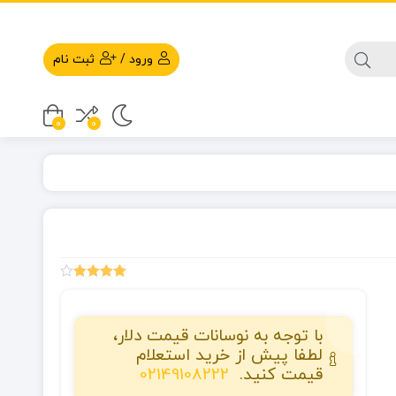
ورود
/
ثبت نام
0
0
1
امتیازدهی
4.00
از 5
در
امتیازدهی
با توجه به نوسانات قیمت دلار،
مشتری
لطفا پیش از خرید استعلام
قیمت کنید.
02149108222