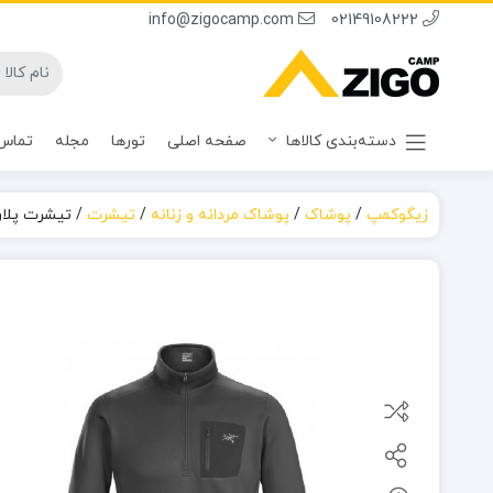
info@zigocamp.com
02149108222
دسته‌بندی کالاها
صفحه اصلی
تورها
مجله
تماس 
زیگوکمپ
/
پوشاک
/
پوشاک مردانه و زنانه
/
تیشرت
/
تیشرت پلار