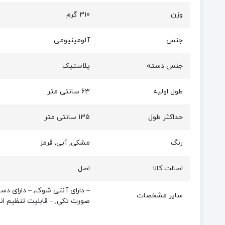
وزن
310 گرم
جنس
آلومینیومی
جنس دسته
پلاستیک
طول اولیه
63 سانتی متر
حداکثر طول
135 سانتی متر
رنگ
مشکی, آبی, قرمز
اصالت کالا
اصل
– دارای آنتی شوک, – دارای دس
سایر مشخصات
صورت تکی, – قابلیت تنظیم اندازه در 2 مرحله, – قابلیت قفل بدنه, – مناسب جهت کوهنوردان 