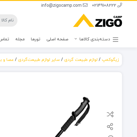
info@zigocamp.com
02149108222
دسته‌بندی کالاها
صفحه اصلی
تورها
مجله
تماس 
زیگوکمپ
/
لوازم طبیعت گردی
/
سایر لوازم طبیعت‌گردی
/
عصا و با