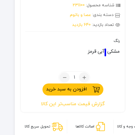
شناسه محصول:
231100
دسته بندی:
عصا و باتوم
تعداد بازدید:
640 بازدید
رنگ
مشکی
آبی
قرمز
تعداد:
عصای
افزودن به سبد خرید
کوهنوردی
پیچی
گزارش قیمت مناسب‌تر این کالا
کله
گاوی
مدل
trekking
وجه و کالا
اصالت کالاها
تحویل سریع کالا
pole