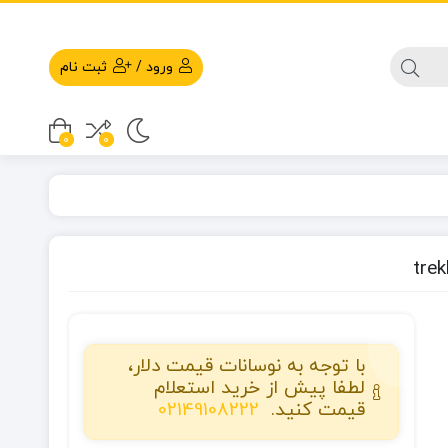
ورود
/
ثبت نام
0
0
با توجه به نوسانات قیمت دلار،
لطفا پیش از خرید استعلام
قیمت کنید.
02149108222