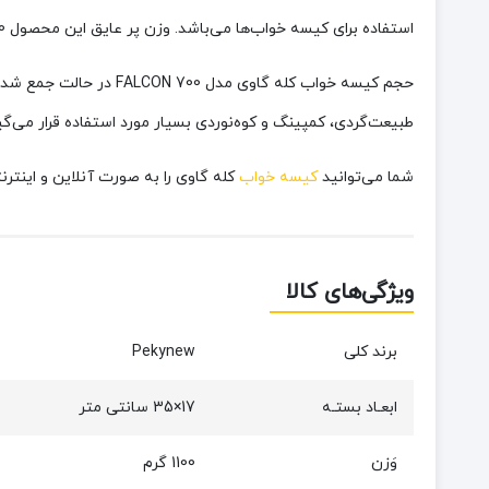
استفاده برای کیسه خواب‌ها می‌باشد. وزن پر عایق این محصول 700 گرم است.
حجم کیسه خواب کله گاوی مدل FALCON 700 در حالت جمع شده کوچک می‌باشد. این کیسه خواب دارای طول 215، عرض شانه 85 و جای پا 55 سانتی متر است. این
طبیعت‌گردی، کمپینگ و کوه‌نوردی بسیار مورد استفاده قرار می‌گیر
شما می‌توانید
کیسه خواب
کله گاوی را به صورت آنلاین و اینترن
ویژگی‌های کالا
برند کلی
Pekynew
ابعـاد بستـه
17×35 سانتی‌ متر
وَزن
1100 گرم