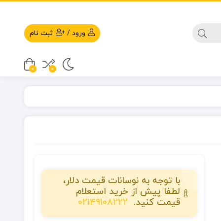
ورود
/
ثبت نام
0
0
با توجه به نوسانات قیمت دلار،
لطفا پیش از خرید استعلام
قیمت کنید.
02149108222