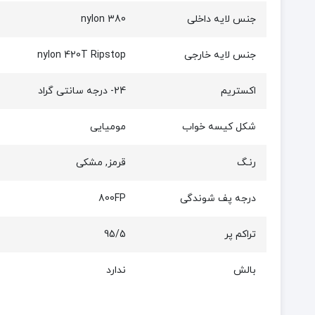
جنس لایه داخلی
nylon 380
جنس لایه خارجی
nylon 420T Ripstop
اکستریم
24- درجه سانتی گراد
شکل کیسه خواب
مومیایی
رنـگ
قرمز, مشکی
درجه پف شوندگی
800FP
تراکم پر
95/5
بالش
ندارد