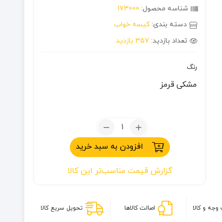
شناسه محصول:
173000
دسته بندی:
کیسه خواب
تعداد بازدید:
357 بازدید
رنگ
مشکی
قرمز
تعداد:
کیسه
افزودن به سبد خرید
خواب
کله
گزارش قیمت مناسب‌تر این کالا
گاوی
مدل
FALCON
700
وجه و کالا
اصالت کالاها
تحویل سریع کالا