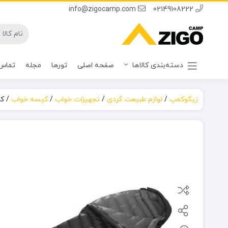
info@zigocamp.com
02149108222
دسته‌بندی کالاها
صفحه اصلی
تورها
مجله
تماس 
زیگوکمپ
/
لوازم طبیعت گردی
/
تجهیزات خواب
/
کیسه خواب
/
کی