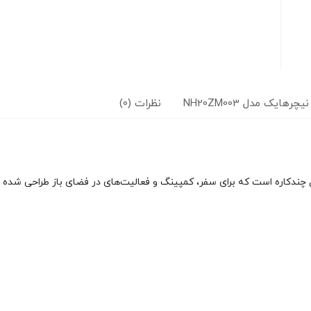
ایک مدل NH20ZM003
نظرات (0)
ه‌کش نیچرهایک مدل NH20ZM003، یک محصول چندکاره است که برای سفر، کمپینگ و فعالیت‌های در فض