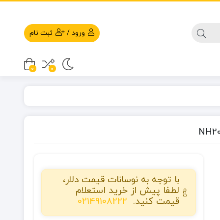
ورود
/
ثبت نام
0
0
با توجه به نوسانات قیمت دلار،
لطفا پیش از خرید استعلام
قیمت کنید.
02149108222