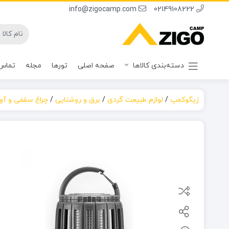
info@zigocamp.com
02149108222
دسته‌بندی کالاها
صفحه اصلی
تورها
مجله
تماس 
زیگوکمپ
/
لوازم طبیعت گردی
/
برق و روشنایی
/
چراغ سقفی و آوی