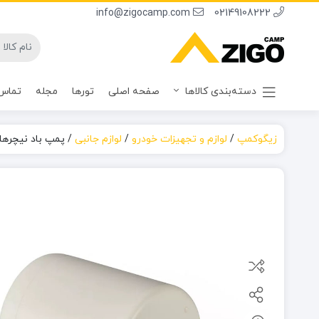
info@zigocamp.com
02149108222
دسته‌بندی کالاها
صفحه اصلی
تورها
مجله
تماس 
زیگوکمپ
/
لوازم و تجهیزات خودرو
/
لوازم جانبی
/
پمپ باد نیچرهایک M009