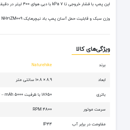
این پمپ با فشار خروجی تا 7 kPa با دبی هوای 400 لیتر در دقیقه و سرعت موتور 4800 دور در دقیقه، عمل پر کردن وسایل بادی را سریع و بی‌دردسر می‌کند.
وزن سبک و قابلیت حمل آسان پمپ باد نیچرهایک NH21ZM009 باعث شده که گزینه مناسبی برای انواع فعالیت‌های فضای باز از قبیل سفر، کمپینگ و حتی استفاده روزمره مناسب باشد.
ویژگی‌های کالا
برند
Naturehike
ابعاد
8.9 × 10.8 سانتی متر
باتری
18650 با ظرفیت 5000 mAh – تا 35 دقیقه استفاده
سرعت موتور
4800 RPM
مقاومت در برابر آب
IP44