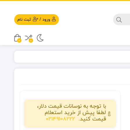
ورود
/
ثبت نام
0
0
با توجه به نوسانات قیمت دلار،
لطفا پیش از خرید استعلام
قیمت کنید.
02149108222