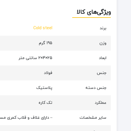
ویژگی‌های کالا
برند
Cold steel
وزن
195 گرم
ابعاد
25×4×2 سانتی متر
جنس
فولاد
جنس دسته
پلاستیک
عملکرد
تک کاره
سایر مشخصات
– دارای غلاف و قلاب کمری مستحکم, – دارای قلاب کم