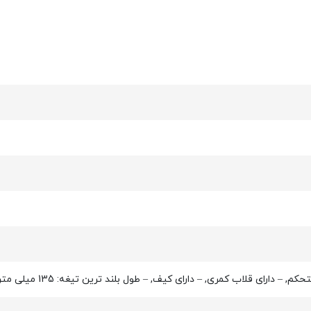
ری, – دارای کیف, – طول بلند ترین تیغه: 135 میلی متر, – نوع تیغه: فولاد آب دیده ضد زنگ و کند نشدنی