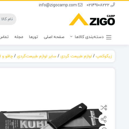
info@zigocamp.com
02149108222
دسته‌بندی کالاها
صفحه اصلی
تورها
مجله
تماس 
زیگوکمپ
/
لوازم طبیعت گردی
/
سایر لوازم طبیعت‌گردی
/
چاقو و اب