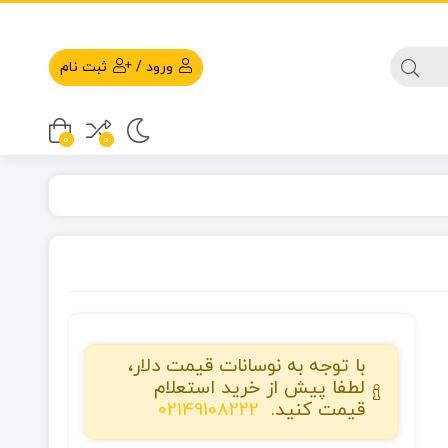
ورود
/
ثبت نام
0
0
با توجه به نوسانات قیمت دلار،
لطفا پیش از خرید استعلام
قیمت کنید.
02149108222