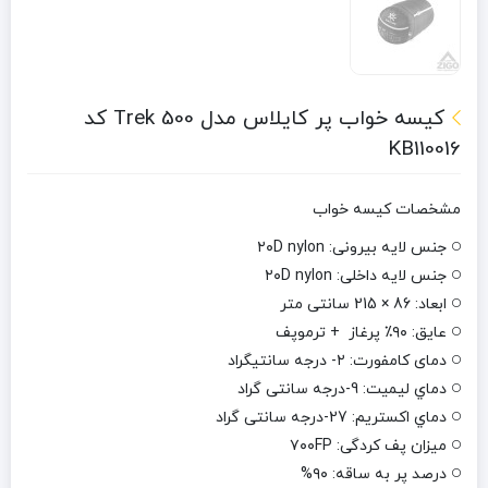
کیسه خواب پر کایلاس مدل 500 Trek کد
KB110016
مشخصات کیسه خواب
جنس لایه بیرونی: ۲۰D nylon
جنس لایه داخلی: ۲۰D nylon
ابعاد: 86 × 215 سانتی متر
عایق: ۹۰٪ پرغاز + ترموپف
دمای کامفورت‌: ۲- درجه سانتیگراد
دماي لیمیت: 9-درجه سانتی گراد
دماي اکستریم: 27-درجه سانتی گراد
میزان پف کردگی‌: ۷۰۰FP
درصد پر به ساقه: ۹۰%