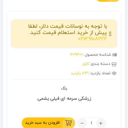
با توجه به نوسانات قیمت دلار، لطفا
پیش از خرید استعلام قیمت کنید.
02149108222
شناسه محصول:
209200
دسته بندی:
کاور
تعداد بازدید:
831 بازدید
رنگ
زرشکی
سرمه ای
فیلی
یشمی
تعداد:
افزودن به سبد خرید
کاور