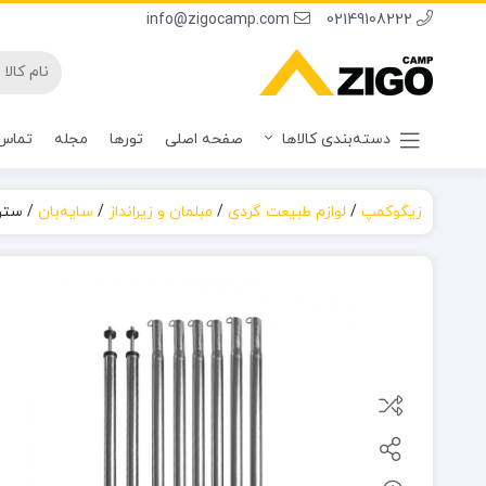
info@zigocamp.com
02149108222
دسته‌بندی کالاها
صفحه اصلی
تورها
مجله
تماس 
زیگوکمپ
/
لوازم طبیعت گردی
/
مبلمان و زیرانداز
/
سایه‌بان
/
ستون