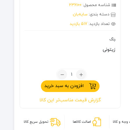
شناسه محصول:
236100
دسته بندی:
سایه‌بان
تعداد بازدید:
517 بازدید
رنگ
زیتونی
تعداد:
ستون
افزودن به سبد خرید
سایبان
دانانیک
گزارش قیمت مناسب‌تر این کالا
مدل
S2R
وجه و کالا
اصالت کالاها
تحویل سریع کالا