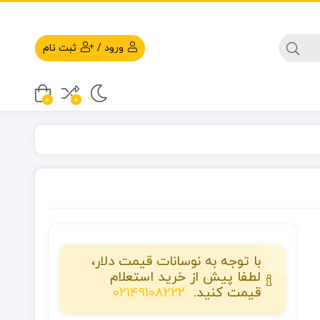
ورود
/
ثبت نام
0
0
با توجه به نوسانات قیمت دلار،
لطفا پیش از خرید استعلام
قیمت کنید.
02149108222