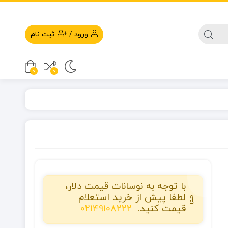
ورود
/
ثبت نام
0
0
با توجه به نوسانات قیمت دلار،
لطفا پیش از خرید استعلام
قیمت کنید.
02149108222