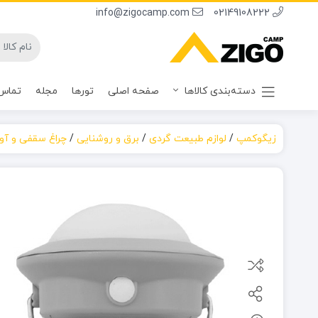
info@zigocamp.com
02149108222
دسته‌بندی کالاها
صفحه اصلی
تورها
مجله
تماس 
زیگوکمپ
/
لوازم طبیعت گردی
/
برق و روشنایی
/
چراغ سقفی و آوی