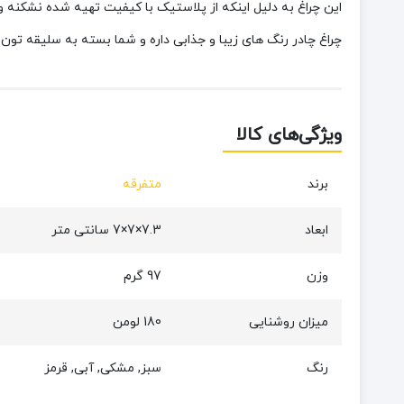
این چراغ به دلیل اینکه از پلاستیک با کیفیت تهیه شده نشکن
چراغ چادر رنگ های زیبا و جذابی داره و شما بسته به سلیقه تو
ویژگی‌های کالا
برند
متفرقه
ابعاد
7.3×7×7 سانتی متر
وزن
97 گرم
میزان روشنایی
180 لومن
رنگ
سبز, مشکی, آبی, قرمز