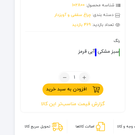
شناسه محصول:
102800
دسته بندی:
چراغ سقفی و آویزدار
تعداد بازدید:
469 بازدید
رنگ
سبز
مشکی
آبی
قرمز
تعداد:
چراغ
افزودن به سبد خرید
باتری
خور
گزارش قیمت مناسب‌تر این کالا
چادر
گرد
وجه و کالا
اصالت کالاها
تحویل سریع کالا