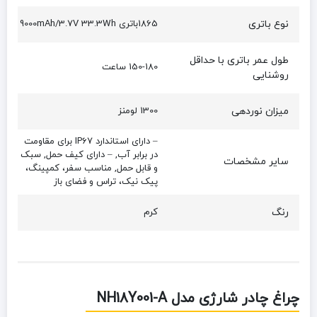
نوع باتری
1865باتری 9000mAh/3.7V 33.3Wh
طول عمر باتری با حداقل
150-180 ساعت
روشنایی
میزان نوردهی
1300 لومنز
– دارای استاندارد IP67 برای مقاومت
در برابر آب, – دارای کیف حمل, سبک
سایر مشخصات
و قابل حمل, مناسب سفر، کمپینگ،
پیک نیک، تراس و فضای باز
رنگ
کرم
چراغ چادر شارژی مدل NH18Y001-A