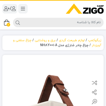
/
0
زیگوکمپ
/
لوازم طبیعت گردی
/
برق و روشنایی
/
چراغ سقفی و
آویزدار
/
چراغ چادر شارژی مدل NH18Y001-A