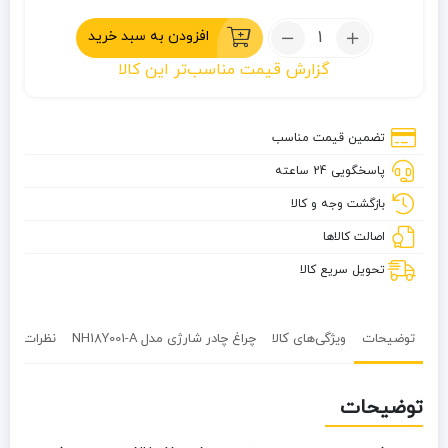
تعداد:
افزودن به سبد خرید
چراغ
گزارش قیمت مناسب‌تر این کالا
چادر
شارژی
مدل
تضمین قیمت مناسب
NH18Y001-
پاسخگویی 24 ساعته
A
بازگشت وجه و کالا
اصالت کالاها
تحویل سریع کالا
توضیحات
ویژگی‌های کالا
چراغ چادر شارژی مدل NH18Y001-A
نظرات (0)
توضیحات