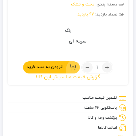
دسته بندی:
تخت و تشک
تعداد بازدید:
97 بازدید
رنگ
سرمه ای
تعداد:
افزودن به سبد خرید
زیرانداز
گزارش قیمت مناسب‌تر این کالا
بادی
2
نفره
تضمین قیمت مناسب
چانوداگ
پاسخگویی 24 ساعته
مدل
fx-
بازگشت وجه و کالا
4028
اصالت کالاها