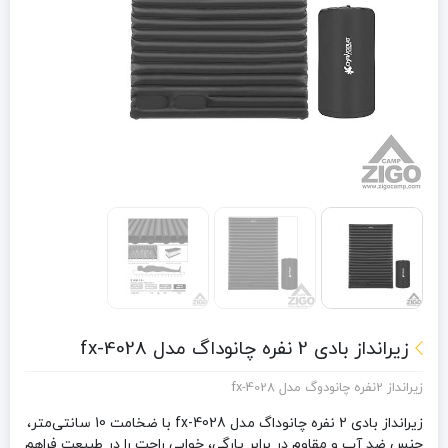
زیرانداز بادی 2 نفره چانوداگ مدل fx-4028
زیرانداز 2نفره چانودوگ مدل fx-4028
زیرانداز بادی 2 نفره چانوداگ مدل fx-4028 با ضخامت 10 سانتی‌متر،
جنس ضد آب و مقاوم در برابر پارگی، خوابی راحت را در طبیعت فراهم