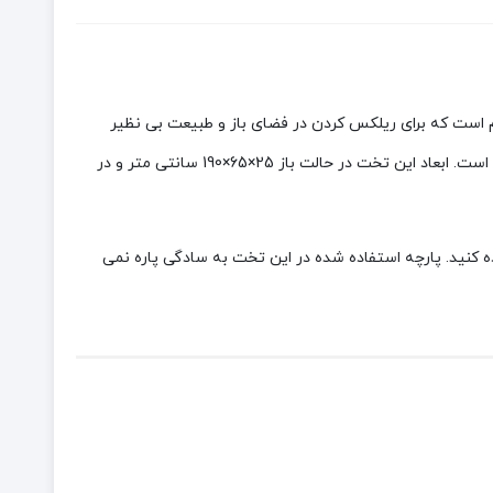
خت تاشو است. این تخت از آلیاژ آلومینیوم ساخته شده است. تخت Titu camp تختی مستحکم است که برای ریلکس کردن در فضای باز و طبیعت بی نظیر
است. پایه های این تخت بسیار محکم است و می تواند تا 120 کیلوگرم وزن را تحمل کند. پارچه به کار رفته در تخت Titu camp، پارچه برزنت است. ابعاد این تخت در حالت باز 25×65×190 سانتی متر و در
اده کنید. پارچه استفاده شده در این تخت به سادگی پاره نمی