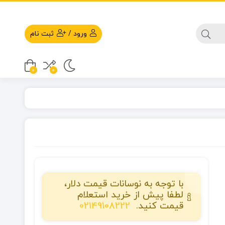
ورود
/
ثبت نام
0
0
با توجه به نوسانات قیمت دلار،
لطفا پیش از خرید استعلام
قیمت کنید.
02149108222