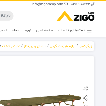
info@zigocamp.com
02149108222
دسته‌بندی کالاها
صفحه اصلی
تورها
مجله
تماس 
زیگوکمپ
/
لوازم طبیعت گردی
/
مبلمان و زیرانداز
/
تخت و تشک
/