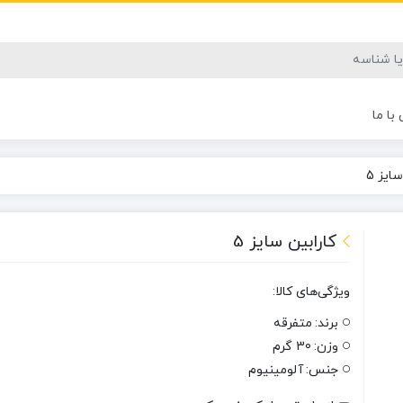
با ما
ایز 5
کارابین سایز 5
ویژگی‌های کالا:
برند:
متفرقه
وزن:
30 گرم
جنس:
آلومینیوم