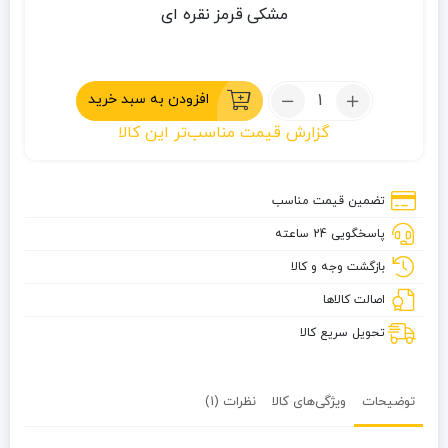
مشکی
قرمز
نقره ای
تعداد:
افزودن به سبد خرید
عصای
گزارش قیمت مناسب‌تر این کالا
کوهنوردی
پیچی
کمپسور
تضمین قیمت مناسب
مدل
پاسخگویی 24 ساعته
IBE
2011
بازگشت وجه و کالا
اصالت کالاها
تحویل سریع کالا
توضیحات
ویژگی‌های کالا
نظرات (1)