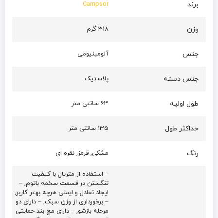
برند
Campsor
وزن
318 گرم
جنس
آلومینیومی
جنس دسته
پلاستیک
طول اولیه
63 سانتی متر
حداکثر طول
135 سانتی متر
رنگ
مشکی, قرمز, نقره ای
– استفاده از متریال با کیفیت
تنگستن در قسمت سخمه باتوم, –
ایجاد تعادل و ایمنی هرچه بهتر کاربر,
– برخورداری از وزن سبک, – دارای دو
مرحله بازشو, – دارای مچ بند حمایتی