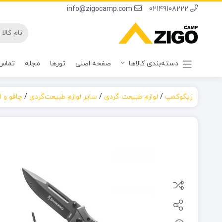
info@zigocamp.com
02149108222
دسته‌بندی کالاها
صفحه اصلی
تورها
مجله
تماس 
زیگوکمپ
/
لوازم طبیعت گردی
/
سایر لوازم طبیعت‌گردی
/
چاقو و اب