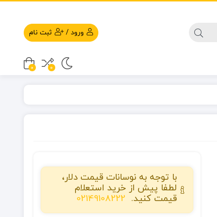
ورود
/
ثبت نام
0
0
با توجه به نوسانات قیمت دلار،
لطفا پیش از خرید استعلام
قیمت کنید.
02149108222