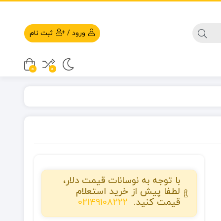
ورود
/
ثبت نام
0
0
با توجه به نوسانات قیمت دلار،
لطفا پیش از خرید استعلام
قیمت کنید.
02149108222