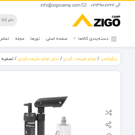
info@zigocamp.com
02149108222
دسته‌بندی کالاها
صفحه اصلی
تورها
مجله
تماس 
زیگوکمپ
/
لوازم طبیعت گردی
/
سایر لوازم طبیعت‌گردی
/
تصفیه آب 