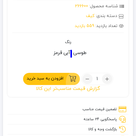
شناسه محصول:
266600
دسته بندی:
کیف
تعداد بازدید:
559 بازدید
رنگ
طوسی
آبی
قرمز
تعداد:
افزودن به سبد خرید
کیف
گزارش قیمت مناسب‌تر این کالا
دوچرخه
سواری
B-
تضمین قیمت مناسب
SOUL
پاسخگویی 24 ساعته
مدل
ضدآب
بازگشت وجه و کالا