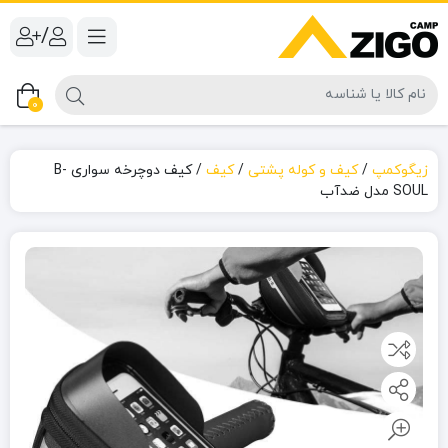
/
0
زیگوکمپ
/
کیف و کوله پشتی
/
کیف
/
کیف دوچرخه سواری B-
SOUL مدل ضدآب