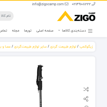
info@zigocamp.com
02149108222
دسته‌بندی کالاها
صفحه اصلی
تورها
مجله
تماس 
زیگوکمپ
/
لوازم طبیعت گردی
/
سایر لوازم طبیعت‌گردی
/
عصا و با