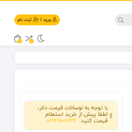
ورود
/
ثبت نام
0
0
با توجه به نوسانات قیمت دلار،
لطفا پیش از خرید استعلام
قیمت کنید.
02149108222