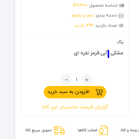
شناسه محصول:
148300
دسته بندی:
عصا و باتوم
تعداد بازدید:
496 بازدید
رنگ
مشکی
آبی
قرمز
نقره ای
تعداد:
عصا
افزودن به سبد خرید
کوهنوردی
آنتی
گزارش قیمت مناسب‌تر این کالا
شوک
مدل
Trecking
وجه و کالا
اصالت کالاها
تحویل سریع کالا