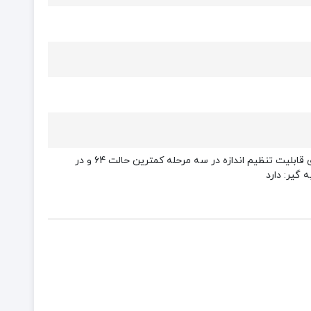
– بسیار راحت و بدون لغزش, – دارای سیستم داخلی آنتی شوک برای از بین رفتن فشار به مچ دستان, – دارای قابلیت تنظیم اندازه در سه مرحله کمترین حالت 64 و در