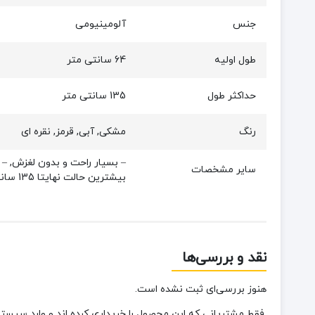
جنس
آلومینیومی
طول اولیه
64 سانتی متر
حداکثر طول
135 سانتی متر
رنگ
مشکی, آبی, قرمز, نقره ای
سایر مشخصات
بیشترین حالت نهایتا 135 سانتی‌ متر, – دارای گل برف جهت جلوگیری از فرو رفتن عصا در برف و شن, – ضربه گیر: دارد
نقد و بررسی‌ها
هنوز بررسی‌ای ثبت نشده است.
.فقط مشتریانی که این محصول را خریداری کرده اند و وارد سیستم 