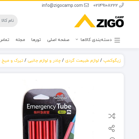
info@zigocamp.com
02149108222
دسته‌بندی کالاها
صفحه اصلی
تورها
مجله
تماس 
زیگوکمپ
/
لوازم طبیعت گردی
/
چادر و لوازم جانبی
/
تیرک و میخ چ