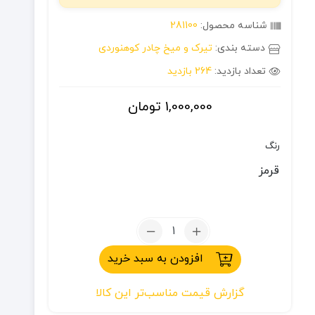
شناسه محصول:
281100
دسته بندی:
تیرک و میخ چادر کوهنوردی
تعداد بازدید:
264 بازدید
1,000,000
تومان
رنگ
قرمز
تعداد:
میله
افزودن به سبد خرید
چادر
آلومینیومی
گزارش قیمت مناسب‌تر این کالا
128*13
میلی