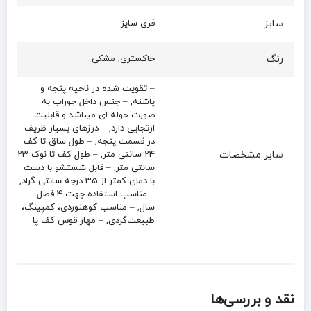
سایز
فری سایز
رنگ
خاکستری, مشکی
– تقویت شده در ناحیه پنجه و
پاشنه, – جنس داخل جوراب به
صورت حوله ای میباشد و قابلیت
ارتجایی دارد, – درزهای بسیار ظریف
در قسمت پنجه, – طول ساق تا کف
سایر مشخصات
24 سانتی متر, – طول کف تا نوک 23
سانتی متر, – قابل شستشو با دست
با دمای کمتر از 35 درجه سانتی گراد,
– مناسب استفاده جهت 4 فصل
سال, – مناسب کوهنوردی، کمپینگ،
طبیعت‌گردی, – مهار قوس کف پا
نقد و بررسی‌ها