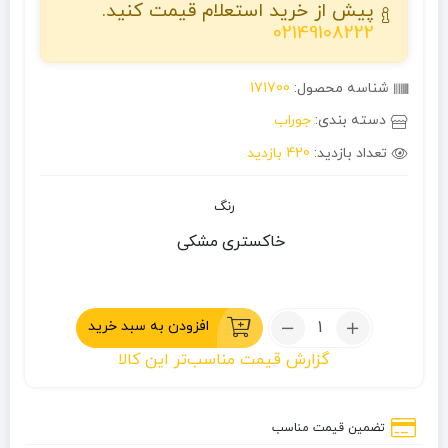
پیش از خرید استعلام قیمت کنید.
02149108222
شناسه محصول:
171700
دسته بندی:
جوراب
تعداد بازدید:
420 بازدید
رنگ
خاکستری
مشکی
تعداد:
افزودن به سبد خرید
جوراب
گزارش قیمت مناسب‌تر این کالا
کوهنوردی
طرح
مونتین
تضمین قیمت مناسب
هاردویر