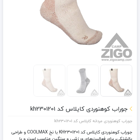
جوراب کوهنوردی کایلاس کد kh2301201
جوراب کوهنوردی مردانه کایلاس کد kh2301201
جوراب کوهنوردی کایلاس کد KH2301201 با نخ COOLMAX و طراحی
بالشتکی، برای فعالیت‌های ورزشی و سنگین مناسب است و با