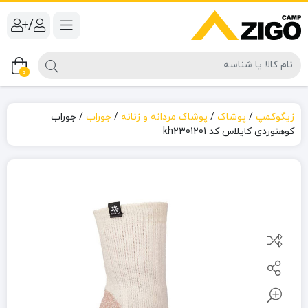
/
0
زیگوکمپ
/
پوشاک
/
پوشاک مردانه و زنانه
/
جوراب
/
جوراب
کوهنوردی کایلاس کد kh2301201