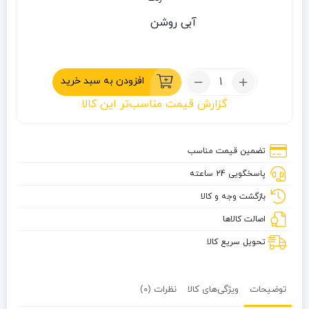
آبی روشن
تعداد:
افزودن به سبد خرید
تخت
گزارش قیمت مناسب‌تر این کالا
آویز
دو
نفره
تضمین قیمت مناسب
کینگ
پاسخگویی 24 ساعته
کمپ
مدل
بازگشت وجه و کالا
Double
اصالت کالاها
Mesh
تحویل سریع کالا
توضیحات
ویژگی‌های کالا
نظرات (0)