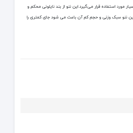
ار مورد استفاده قرار می‌گیرد.این ننو از بند نایلونی محکم و
9 کیلوگرم می‌باشد. طول طناب های مقاوم این تخت آویز 200 سانتی متر می باشد. این ننو سبک وزنی و حجم کم آن باعث می شود جای کمتری را