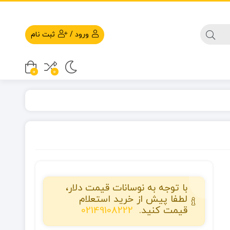
ورود
/
ثبت نام
0
0
با توجه به نوسانات قیمت دلار،
لطفا پیش از خرید استعلام
قیمت کنید.
02149108222