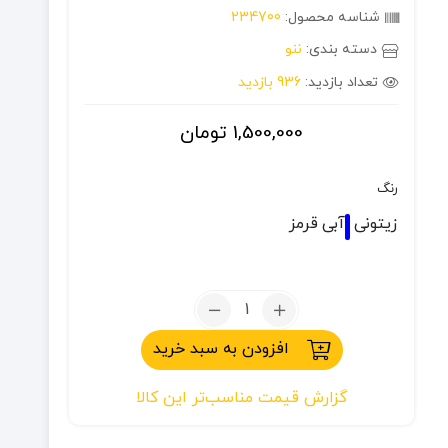
شناسه محصول:
234700
دسته بندی:
ننو
تعداد بازدید:
936 بازدید
1,500,000
تومان
رنگ
زیتونی
آبی
قرمز
تعداد:
ننو
افزودن به سبد خرید
توری
گزارش قیمت مناسب‌تر این کالا