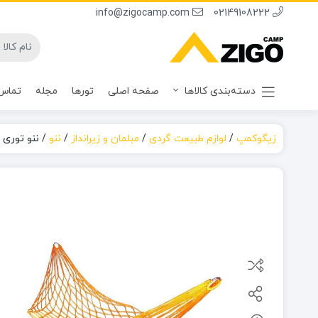
info@zigocamp.com
02149108222
دسته‌بندی کالاها
صفحه اصلی
تورها
مجله
تماس 
زیگوکمپ
/
لوازم طبیعت گردی
/
مبلمان و زیرانداز
/
ننو
/
ننو توری