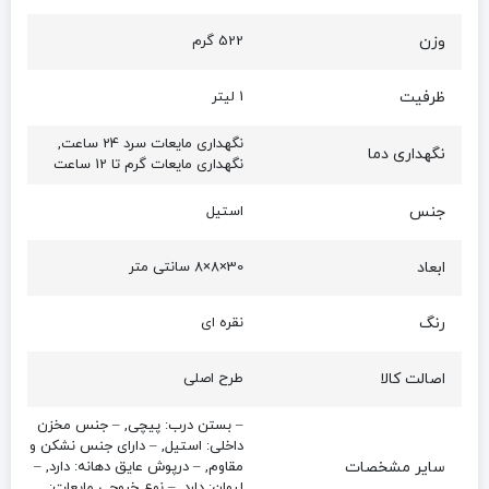
وزن
522 گرم
ظرفیت
1 لیتر
نگهداری مایعات سرد 24 ساعت,
نگهداری دما
نگهداری مایعات گرم تا 12 ساعت
جنس
استیل
ابعاد
30×8×8 سانتی متر
رنگ
نقره ای
اصالت کالا
طرح اصلی
– بستن درب: پیچی, – جنس مخزن
داخلی: استیل, – دارای جنس نشکن و
سایر مشخصات
مقاوم, – درپوش عایق دهانه: دارد, –
لیوان: دارد, – نوع خروجی مایعات: