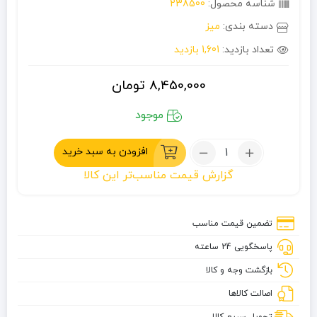
شناسه محصول:
238500
دسته بندی:
میز
تعداد بازدید:
1,601 بازدید
8,450,000
تومان
موجود
تعداد:
افزودن به سبد خرید
میز
گزارش قیمت مناسب‌تر این کالا
کمپینگ
تیتو
کمپ
تضمین قیمت مناسب
مدل
پاسخگویی 24 ساعته
outdoor
mini
بازگشت وجه و کالا
اصالت کالاها
تحویل سریع کالا