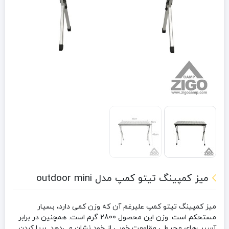
میز کمپینگ تیتو کمپ مدل outdoor mini
میز کمپینگ تیتو کمپ علیرغم آن که وزن کمی دارد، بسیار
مستحکم است. وزن این محصول 2800 گرم است. همچنین در برابر
آسیب‌های محیطی مقاومت خوبی از خود نشان می‌دهد. برپا کردن