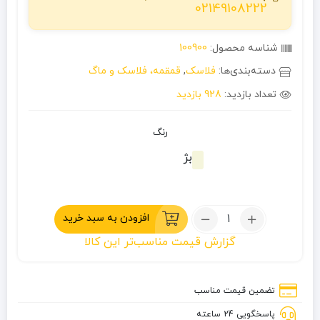
02149108222
شناسه محصول:
100900
دسته‌بندی‌ها:
فلاسک
,
قمقمه، فلاسک و ماگ
تعداد بازدید:
928 بازدید
رنگ
بژ
تعداد:
افزودن به سبد خرید
فلاسک
گزارش قیمت مناسب‌تر این کالا
سفری
ترموس
۳.۶
تضمین قیمت مناسب
لیتری
پاسخگویی 24 ساعته