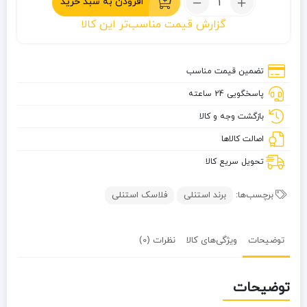
افزودن به سبد خرید
فلاسک
گزارش قیمت مناسب‌تر این کالا
1.9
لیتر
استنلی
تضمین قیمت مناسب
سری
پاسخگویی 24 ساعته
کلاسیک
مدل
بازگشت وجه و کالا
The
اصالت کالاها
Legendary
تحویل سریع کالا
برچسب‌ها:
برند استنلی
فلاسک استنلی
توضیحات
ویژگی‌های کالا
نظرات (0)
توضیحات