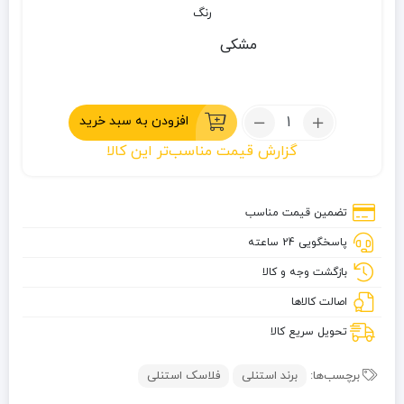
رنگ
مشکی
تعداد:
افزودن به سبد خرید
فلاسک
گزارش قیمت مناسب‌تر این کالا
1.3
لیتر
استنلی
تضمین قیمت مناسب
سری
پاسخگویی 24 ساعته
مستر
مدل
بازگشت وجه و کالا
The
اصالت کالاها
Unbreakable
تحویل سریع کالا
برچسب‌ها:
برند استنلی
فلاسک استنلی