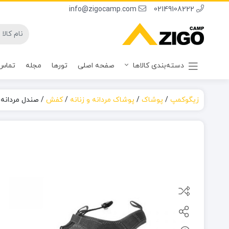
info@zigocamp.com
02149108222
دسته‌بندی کالاها
صفحه اصلی
تورها
مجله
تماس 
زیگوکمپ
/
پوشاک
/
پوشاک مردانه و زنانه
/
کفش
/
صندل مردانه ا