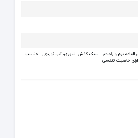
سیار سبک و راحت است, – دارای کفی فوق العاده نرم و راحت, – سبک کفش: شهری، آب نوردی, – مناسب
دارای خاصیت تنفسی