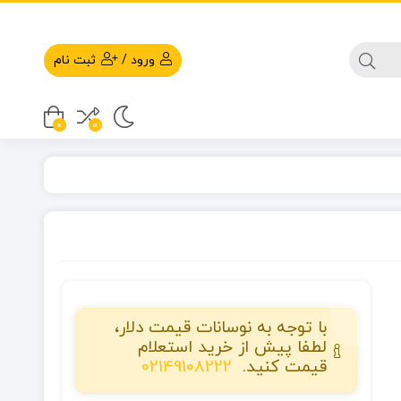
ورود
/
ثبت نام
0
0
با توجه به نوسانات قیمت دلار،
لطفا پیش از خرید استعلام
قیمت کنید.
02149108222