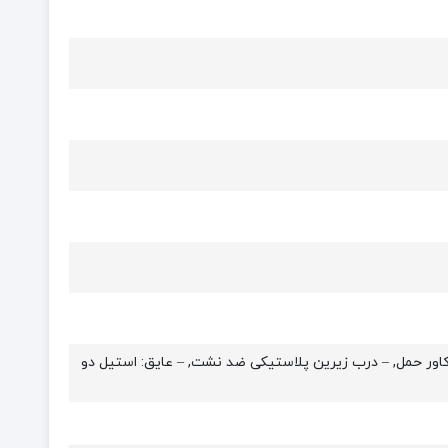
ایی، به جای ماگ, – بادوام ضد لکه و ضد خش, – جنس بدنه: Stainless Steel, – دارای کاور حمل, – درب زیرین پلاستیکی ضد نشت, – عایق: استیل دو