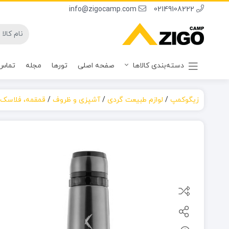
info@zigocamp.com
02149108222
دسته‌بندی کالاها
صفحه اصلی
تورها
مجله
تماس 
زیگوکمپ
/
لوازم طبیعت گردی
/
آشپزی و ظروف
/
قمقمه، فلاسک 