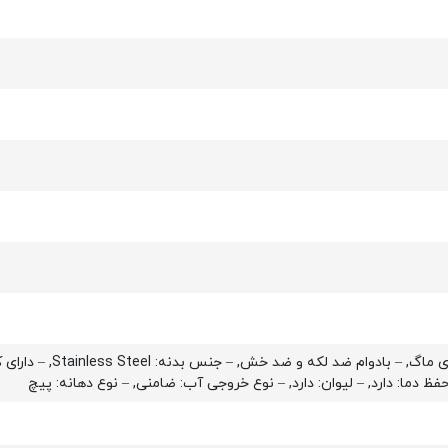
– استفاده از درب بال
حفظ دما: دارد, – لیوان: دارد, – نوع خروجی آب: ضامنی, – نوع دهانه: پیچ