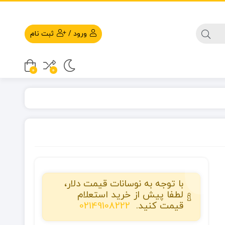
ورود
/
ثبت نام
0
0
با توجه به نوسانات قیمت دلار،
لطفا پیش از خرید استعلام
قیمت کنید.
02149108222