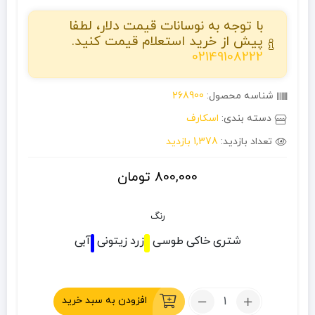
با توجه به نوسانات قیمت دلار، لطفا
پیش از خرید استعلام قیمت کنید.
02149108222
شناسه محصول:
268900
دسته بندی:
اسکارف
تعداد بازدید:
1,378 بازدید
800,000
تومان
رنگ
شتری
خاکی
طوسی
زرد
زیتونی
آبی
تعداد:
افزودن به سبد خرید
شماق