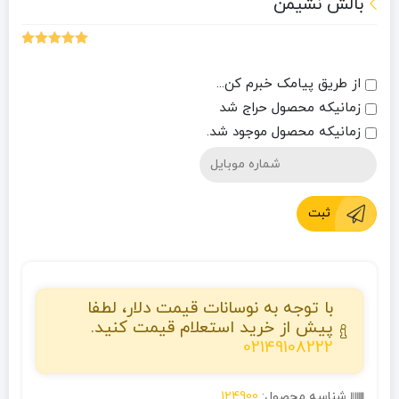
بالش نشیمن
1
امتیازدهی
5.00
از 5 در
از طریق پیامک خبرم کن...
امتیازدهی
مشتری
زمانیکه محصول حراج شد
زمانیکه محصول موجود شد.
ثبت
با توجه به نوسانات قیمت دلار، لطفا
پیش از خرید استعلام قیمت کنید.
02149108222
شناسه محصول:
124900