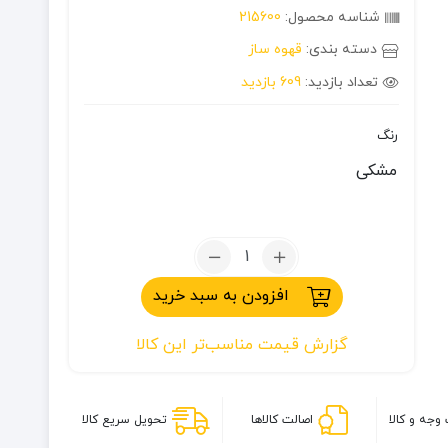
شناسه محصول:
215600
دسته بندی:
قهوه ساز
تعداد بازدید:
609 بازدید
رنگ
مشکی
تعداد:
اسپرسوساز
افزودن به سبد خرید
دستی
مدل
گزارش قیمت مناسب‌تر این کالا
M01
وجه و کالا
اصالت کالاها
تحویل سریع کالا