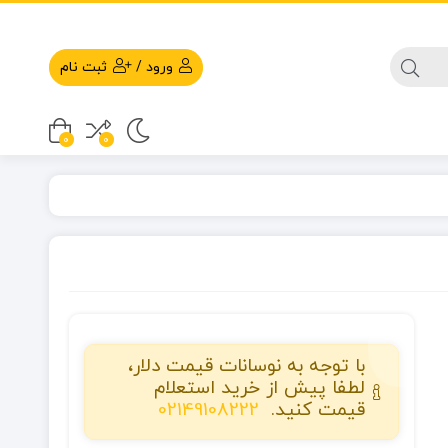
ورود
/
ثبت نام
0
0
با توجه به نوسانات قیمت دلار،
لطفا پیش از خرید استعلام
قیمت کنید.
02149108222