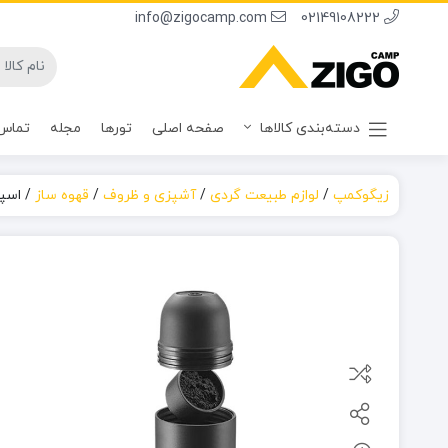
info@zigocamp.com
02149108222
دسته‌بندی کالاها
صفحه اصلی
تورها
مجله
تماس 
زیگوکمپ
/
لوازم طبیعت گردی
/
آشپزی و ظروف
/
قهوه ساز
/
اسپر