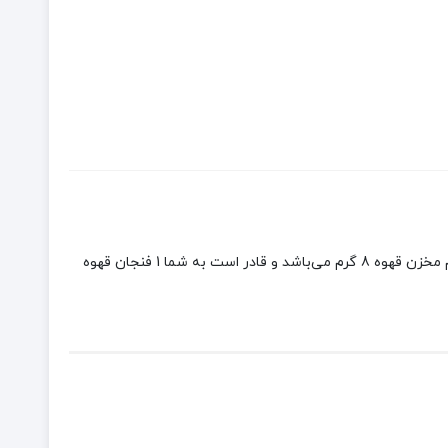
اسپرسوساز دستی مدل M01 از جنس پلاستیک مقاوم و بسیار با دوام است. این محصول دارای ظرفیت مخزن آب برابر با 75 میلی‌لیتری و حجم مخزن قهوه 8 گرم می‌باشد و قادر است به شما 1 فنجان قهوه