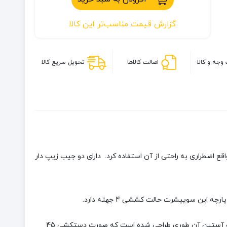
زنانه
ضد
گزارش قیمت مناسب‌تر این کالا
آفتاب
ماموت
MT3301
وجه و کالا
اصالت کالاها
تحویل سریع کالا
ه و در مواقع اضطراری به راحتی از آن استفاده کرد. دارای دو جیب زیپ دار
از دیگر ویژگی های این سوییشرت باید به این موضوع اشاره کرد که قابلیت محافظت در برابر اشعه ماوراء بنفش تا % 98 ( 50 + UPF ) را دارد و آستین آن طوری طراحی شده است که صورت دستکشی 45