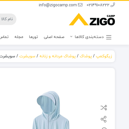
info@zigocamp.com
02149108222
دسته‌بندی کالاها
صفحه اصلی
تورها
مجله
تماس 
زیگوکمپ
/
پوشاک
/
پوشاک مردانه و زنانه
/
سویشرت
/
سویشرت زن