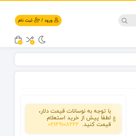
ورود
/
ثبت نام
0
0
با توجه به نوسانات قیمت دلار،
لطفا پیش از خرید استعلام
قیمت کنید.
02149108222