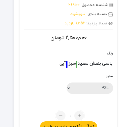
شناسه محصول:
269100
دسته بندی:
سویشرت
تعداد بازدید:
1,352 بازدید
2,500,000
تومان
رنگ
یاسی
بنفش
سفید
سبز
آبی
سایز
تعداد:
سویشرت
افزودن به سبد خرید